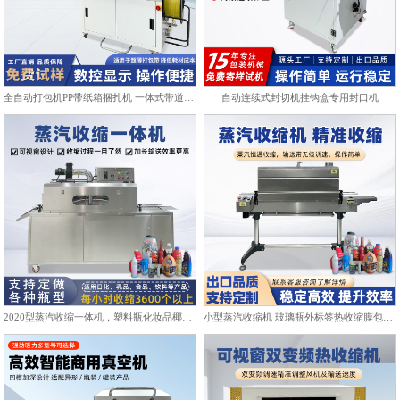
全自动打包机PP带纸箱捆扎机 一体式带道设计自动上带穿带
自动连续式封切机挂钩盒专用封口机
2020型蒸汽收缩一体机，塑料瓶化妆品椰子标签膜热收缩包装机
小型蒸汽收缩机 玻璃瓶外标签热收缩膜包装机化妆品饮料塑封机