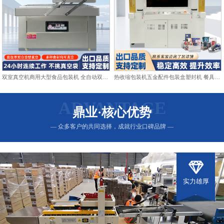
双室真空机商用大型食品包装机 全自动双仓抽真空熟食打包封口机
热收缩包装机五金配件包装盒塑封机 餐具日用品热收缩膜包装机
ADVANTAGE
鼎业·核心优势
— 众多客户的共同选择，成就行业口碑品牌 —
实力雄厚