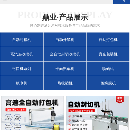
PRODUCT DISPLAY
鼎业·产品展示
— 匠心制造满足您对技术服务与产品品质的需求 —
自动封箱机
自动开箱机
自动打包机
蒸汽热收缩机
全自动封切收缩机
真空包装机
封口机系列
平面贴单机
喷码机
纸巾机
热收缩机
缠绕膜机