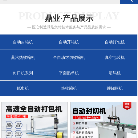
PRODUCT DISPLAY
鼎业·产品展示
— 匠心制造满足您对技术服务与产品品质的需求 —
自动封箱机
自动开箱机
自动打包机
蒸汽热收缩机
全自动封切收缩机
真空包装机
封口机系列
平面贴单机
喷码机
纸巾机
热收缩机
缠绕膜机