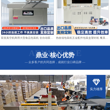
双室真空机商用大型食品包装机 全自动双仓抽真空熟食打包封口机
热收缩包装机五金配件包装盒塑封机 餐具日用品热收缩膜包装机
ADVANTAGE
鼎业·核心优势
— 众多客户的共同选择，成就行业口碑品牌 —
实力雄厚