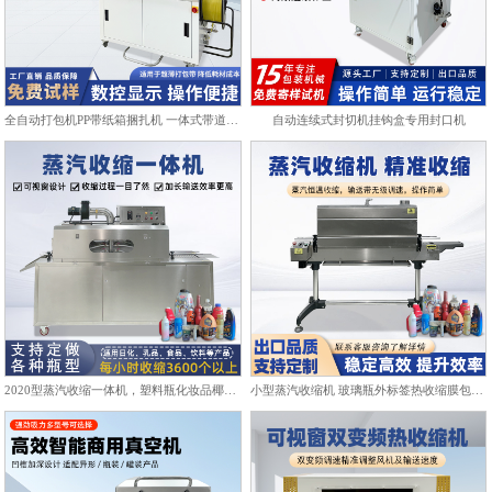
全自动打包机PP带纸箱捆扎机 一体式带道设计自动上带穿带
自动连续式封切机挂钩盒专用封口机
2020型蒸汽收缩一体机，塑料瓶化妆品椰子标签膜热收缩包装机
小型蒸汽收缩机 玻璃瓶外标签热收缩膜包装机化妆品饮料塑封机