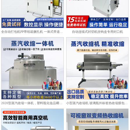
全自动打包机PP带纸箱捆扎机 一体式带道设计自动上带穿带
自动连续式封切机挂钩盒专用封口机
2020型蒸汽收缩一体机，塑料瓶化妆品椰子标签膜热收缩包装机
小型蒸汽收缩机 玻璃瓶外标签热收缩膜包装机化妆品饮料塑封机