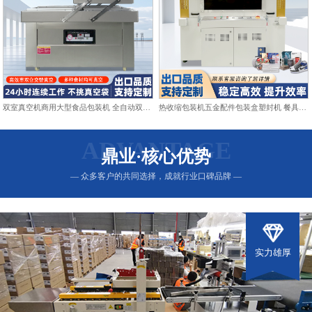
双室真空机商用大型食品包装机 全自动双仓抽真空熟食打包封口机
热收缩包装机五金配件包装盒塑封机 餐具日用品热收缩膜包装机
ADVANTAGE
鼎业·核心优势
— 众多客户的共同选择，成就行业口碑品牌 —
实力雄厚