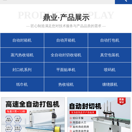
PRODUCT DISPLAY
鼎业·产品展示
— 匠心制造满足您对技术服务与产品品质的需求 —
自动封箱机
自动开箱机
自动打包机
蒸汽热收缩机
全自动封切收缩机
真空包装机
封口机系列
平面贴单机
喷码机
纸巾机
热收缩机
缠绕膜机