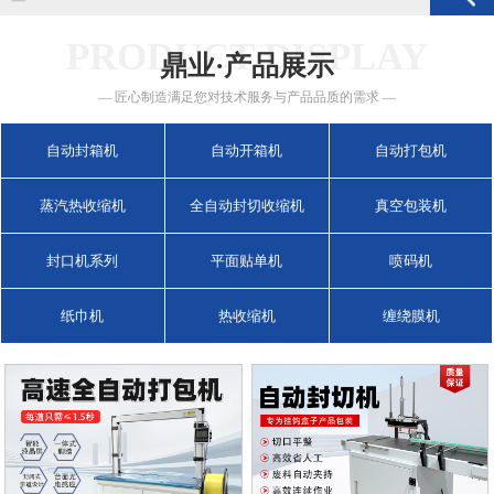
PRODUCT DISPLAY
鼎业·产品展示
— 匠心制造满足您对技术服务与产品品质的需求 —
自动封箱机
自动开箱机
自动打包机
蒸汽热收缩机
全自动封切收缩机
真空包装机
封口机系列
平面贴单机
喷码机
纸巾机
热收缩机
缠绕膜机