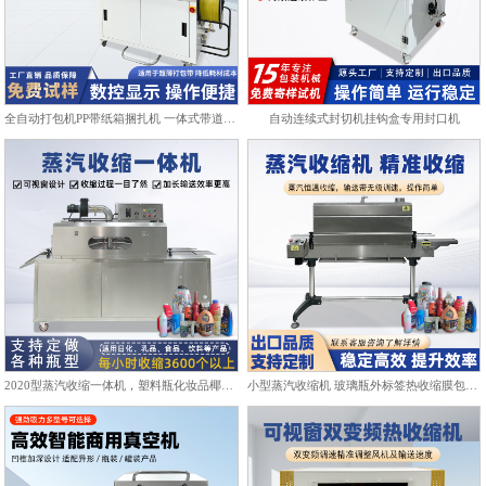
全自动打包机PP带纸箱捆扎机 一体式带道设计自动上带穿带
自动连续式封切机挂钩盒专用封口机
2020型蒸汽收缩一体机，塑料瓶化妆品椰子标签膜热收缩包装机
小型蒸汽收缩机 玻璃瓶外标签热收缩膜包装机化妆品饮料塑封机