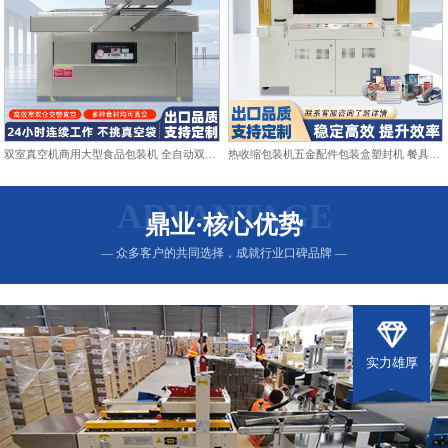
双室真空机商用大型食品包装机 全自动双仓抽真空熟食打包封口机
热收缩包装机五金配件包装盒塑封机 餐具日用品热收缩膜包装机
ADVANTAGE
鼎业·核心优势
— 众多客户的共同选择，成就行业口碑品牌 —
实力雄厚