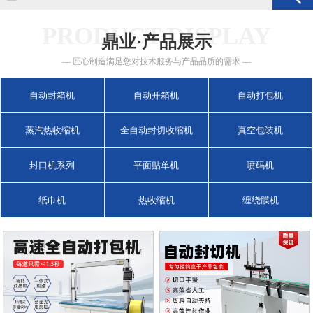
PRODUCT DISPLAY
鼎业·产品展示
— 匠心制造满足您对技术服务与产品品质的需求 —
自动封箱机
自动开箱机
自动打包机
蒸汽热收缩机
全自动封切收缩机
真空包装机
封口机系列
平面贴单机
喷码机
纸巾机
热收缩机
缠绕膜机