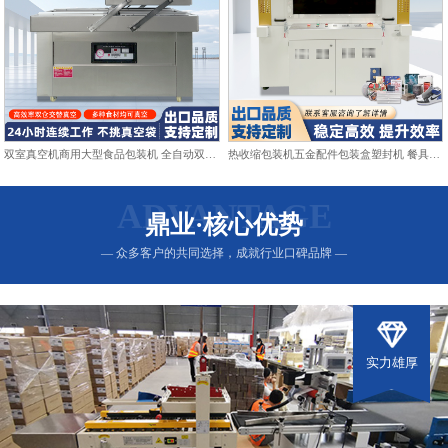
双室真空机商用大型食品包装机 全自动双仓抽真空熟食打包封口机
热收缩包装机五金配件包装盒塑封机 餐具日用品热收缩膜包装机
ADVANTAGE
鼎业·核心优势
— 众多客户的共同选择，成就行业口碑品牌 —
实力雄厚