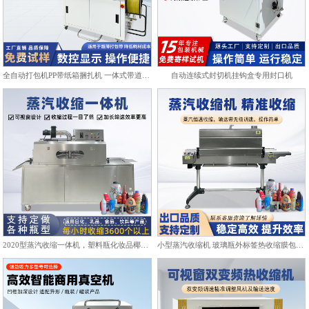
全自动打包机PP带纸箱捆扎机 一体式带道设计自动上带穿带
自动连续式封切机挂钩盒专用封口机
2020型蒸汽收缩一体机，塑料瓶化妆品椰子标签膜热收缩包装机
小型蒸汽收缩机 玻璃瓶外标签热收缩膜包装机化妆品饮料塑封机