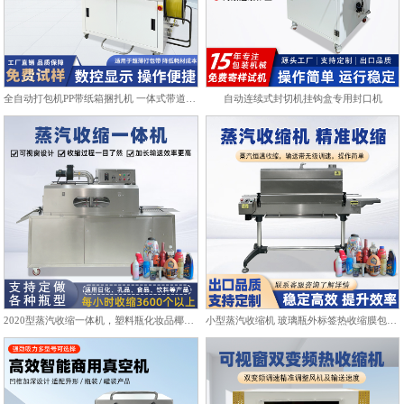
全自动打包机PP带纸箱捆扎机 一体式带道设计自动上带穿带
自动连续式封切机挂钩盒专用封口机
2020型蒸汽收缩一体机，塑料瓶化妆品椰子标签膜热收缩包装机
小型蒸汽收缩机 玻璃瓶外标签热收缩膜包装机化妆品饮料塑封机