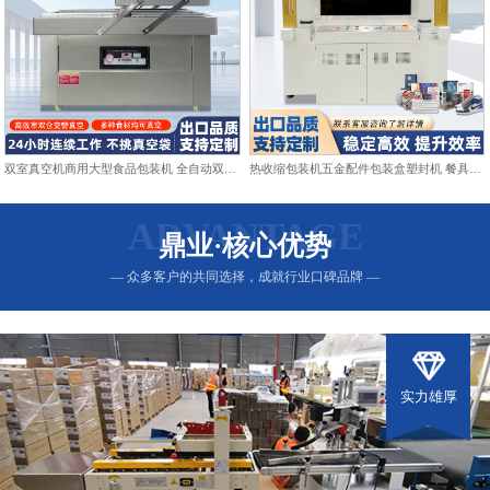
双室真空机商用大型食品包装机 全自动双仓抽真空熟食打包封口机
热收缩包装机五金配件包装盒塑封机 餐具日用品热收缩膜包装机
ADVANTAGE
鼎业·核心优势
— 众多客户的共同选择，成就行业口碑品牌 —
实力雄厚