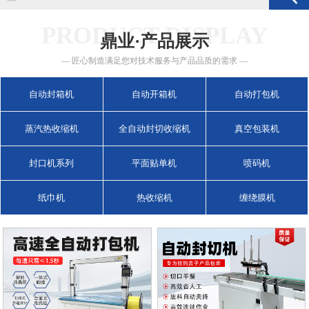
PRODUCT DISPLAY
鼎业·产品展示
— 匠心制造满足您对技术服务与产品品质的需求 —
自动封箱机
自动开箱机
自动打包机
蒸汽热收缩机
全自动封切收缩机
真空包装机
封口机系列
平面贴单机
喷码机
纸巾机
热收缩机
缠绕膜机